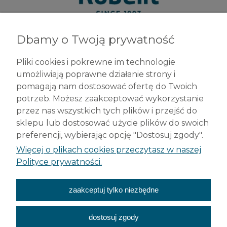
Dbamy o Twoją prywatność
Robelit Sp. z o.o.
ul. Legionów 79
Pliki cookies i pokrewne im technologie
42-200 Częstochowa
umożliwiają poprawne działanie strony i
tel. +48 (34) 377 42 98
pomagają nam dostosować ofertę do Twoich
info@robelit.pl
potrzeb. Możesz zaakceptować wykorzystanie
przez nas wszystkich tych plików i przejść do
Pomoc
sklepu lub dostosować użycie plików do swoich
preferencji, wybierając opcję "Dostosuj zgody".
Płatności i dostawa
Więcej o plikach cookies przeczytasz w naszej
Polityce prywatności.
Moje konto
zaakceptuj tylko niezbędne
O nas
dostosuj zgody